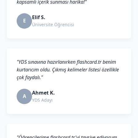
kapsamlı içerik sunması harika!"
Elif S.
E
Üniversite Öğrencisi
"YDS sınavına hazırlanırken flashcard.tr benim
kurtarıcım oldu. Çıkmış kelimeler listesi özellikle
çok faydalı."
Ahmet K.
A
YDS Adayı
"Öğrencilerime flashcard.tr'yi tavsiye ediyorum.