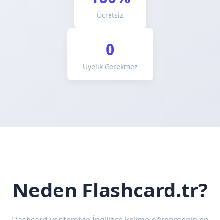
Ücretsiz
0
Üyelik Gerekmez
Neden Flashcard.tr?
Flashcard yöntemiyle İngilizce kelime öğrenmenin en