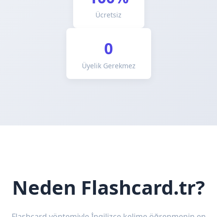
Ücretsiz
0
Üyelik Gerekmez
Neden Flashcard.tr?
Flashcard yöntemiyle İngilizce kelime öğrenmenin en