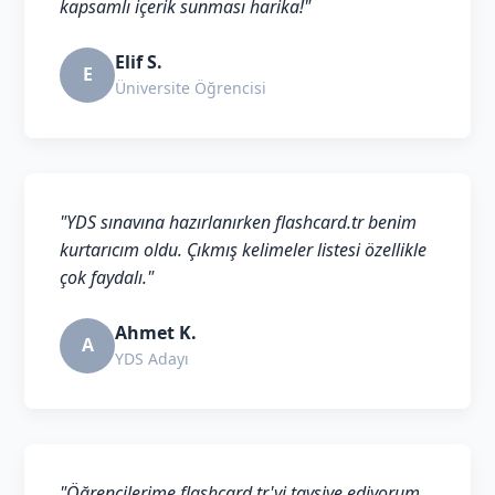
kapsamlı içerik sunması harika!"
Elif S.
E
Üniversite Öğrencisi
"YDS sınavına hazırlanırken flashcard.tr benim
kurtarıcım oldu. Çıkmış kelimeler listesi özellikle
çok faydalı."
Ahmet K.
A
YDS Adayı
"Öğrencilerime flashcard.tr'yi tavsiye ediyorum.