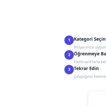
Kategori Seçin
1
İhtiyacınıza uygun
Öğrenmeye Ba
2
Flashcard'larla kel
Tekrar Edin
3
Çalıştığınız kelime