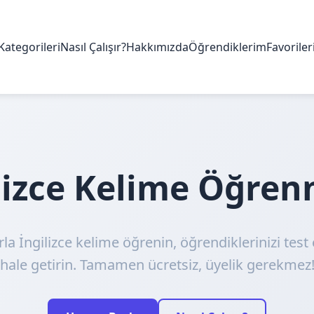
Kategorileri
Nasıl Çalışır?
Hakkımızda
Öğrendiklerim
Favorile
ilizce Kelime Öğre
rla İngilizce kelime öğrenin, öğrendiklerinizi test 
hale getirin. Tamamen ücretsiz, üyelik gerekmez