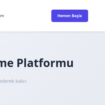
rim
Hemen Başla
nme Platformu
ederek kalıcı
!