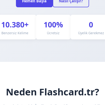
Hemen Başla
Nasıl Çalışır?
10.380+
100%
0
Benzersiz Kelime
Ücretsiz
Üyelik Gerekmez
Neden Flashcard.tr?