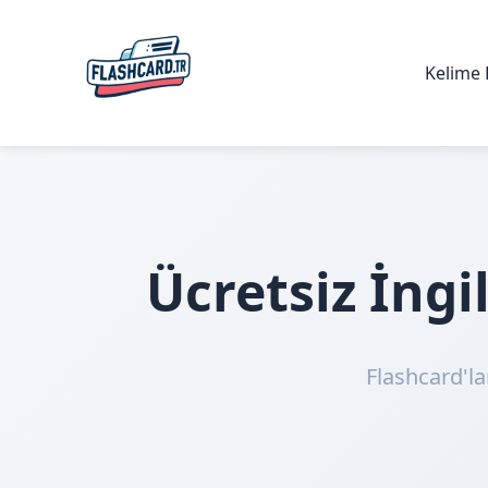
Kelime 
Ücretsiz İng
Flashcard'la