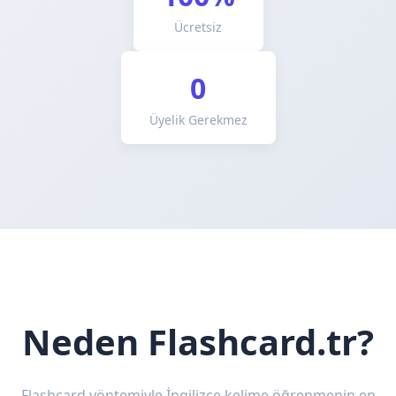
Ücretsiz
0
Üyelik Gerekmez
Neden Flashcard.tr?
Flashcard yöntemiyle İngilizce kelime öğrenmenin en