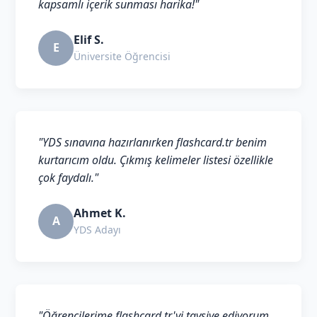
kapsamlı içerik sunması harika!"
Elif S.
E
Üniversite Öğrencisi
"YDS sınavına hazırlanırken flashcard.tr benim
kurtarıcım oldu. Çıkmış kelimeler listesi özellikle
çok faydalı."
Ahmet K.
A
YDS Adayı
"Öğrencilerime flashcard.tr'yi tavsiye ediyorum.